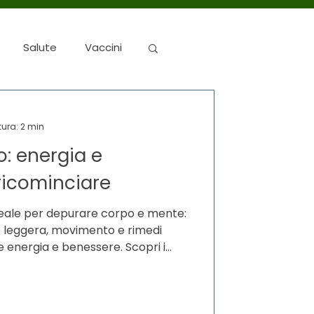
Salute
Vaccini
tura: 2 min
: energia e
ricominciare
deale per depurare corpo e mente:
e leggera, movimento e rimedi
re energia e benessere. Scopri i
 un detox equilibrato e sostenibile.