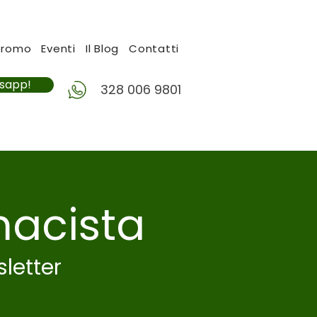
Promo
Eventi
Il Blog
Contatti
tsapp!
328 006 9801
macista
sletter