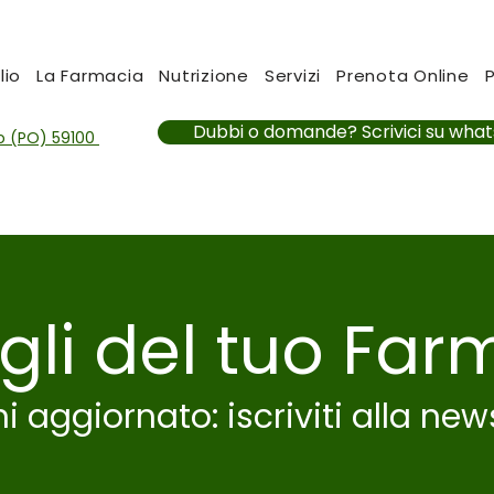
lio
La Farmacia
Nutrizione
Servizi
Prenota Online
Dubbi o domande? Scrivici su wha
to (PO) 59100
igli del tuo Far
i aggiornato:
iscriviti alla new