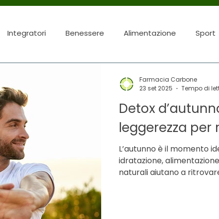
Integratori
Benessere
Alimentazione
Sport
Farmacia Carbone
23 set 2025
Tempo di let
Detox d’autunno
leggerezza per 
L’autunno è il momento i
idratazione, alimentazion
naturali aiutano a ritrova
consigli del farmacista per