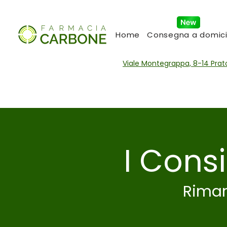
Home
Consegna a domici
Viale Montegrappa, 8-14 Pra
I Cons
Riman