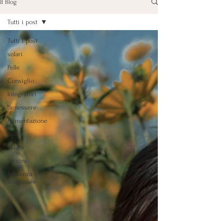
Il Blog
Tutti i post
Tutti i post
solari
Pelle
Consiglio
Integratori
Benessere
Alimentazione
Sport
Salute
Vaccini
Influenza
Stagionale