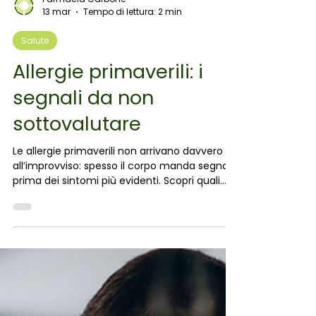
Farmacia Carbone
13 mar
Tempo di lettura: 2 min
Salute
Allergie primaverili: i
segnali da non
sottovalutare
Le allergie primaverili non arrivano davvero
all’improvviso: spesso il corpo manda segnali
prima dei sintomi più evidenti. Scopri quali
sono i primi segnali da non sottovalutare e i
consigli pratici per prepararsi alla stagione dei
pollini.