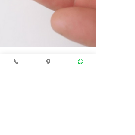
Farmacia Carbone
15 gen
Tempo di lettura: 2 min
Salute
Autoanalisi: quali valori