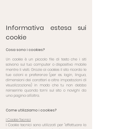
Informativa estesa sui
cookie
Cosa sono i cookies?
Un cookie è un piccolo file di testo che i siti
salvano sul tuo computer o dispositivo mobile
mentre li visiti. Grazie ai cookies il sito ricorda le
tue azioni e preferenze (per es. login, lingua,
dimensioni dei caratteri e altre impostazioni di
visualizzazione) in modo che tu non debba
reinserirle quando torni sul sito o navighi da
una pagina all'altra.
Come utilizziamo i cookies?
I Cookie Tecnici
I Cookie tecnici sono utilizzati per "effettuare la