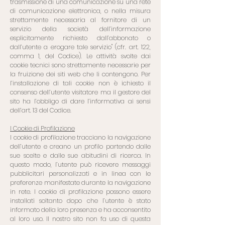
trasmissione di una comunicazione su una rete
di comunicazione elettronica, o nella misura
strettamente necessaria al fornitore di un
servizio della società dell’informazione
esplicitamente richiesto dall’abbonato o
dall’utente a erogare tale servizio" (cfr. art. 122,
comma 1, del Codice). Le attività svolte dai
cookie tecnici sono strettamente necessarie per
la fruizione dei siti web che li contengono. Per
l’installazione di tali cookie non è ichiesto il
consenso dell’utente visitatore ma il gestore del
sito ha l’obbligo di dare l’informativa ai sensi
dell’art. 13 del Codice.
I Cookie di Profilazione
I cookie di profilazione tracciano la navigazione
dell’utente e creano un profilo partendo dalle
sue scelte e dalle sue abitudini di ricerca. In
questo modo, l’utente può ricevere messaggi
pubblicitari personalizzati e in linea con le
preferenze manifestate durante la navigazione
in rete. I cookie di profilazione possono essere
installati soltanto dopo che l’utente è stato
informato della loro presenza e ha acconsentito
al loro uso. Il nostro sito non fa uso di questa