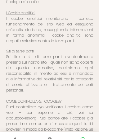
tipologia di cookie.
I Cookie analitici
I cookie analitici monitorano il corretto
funzionamento del sito web ed eseguono
un’analisi statistica, raccogliendo informazioni
in forma anonima. I cookie analitici sono
erogati esclusivamente da terze parti.
Siti di terze parti
Sui link a siti di terze parti, eventualmente
presenti sul nostro sito, i quali non siano coperti
da questa normativa, decliniamo ogni
responsabilità in merito ad essi e rimandato
alle informative dei relativi siti per le categorie
di cookie utilizzate e il trattamento dei dati
personali.
COME CONTROLLARE I COOKIES?
Puoi controllare e/o verificare i cookies come
vuoi – per saperne di più, vai su
aboutcookies.org Puoi cancellare i cookies già
presenti nel computer e impostare quasi tutti i
browser in modo da bloccarne l'installazione. Se
scegli questa opzione, dovrai però modificare