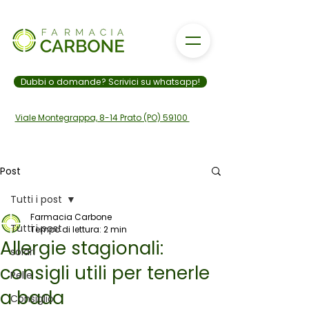
Dubbi o domande? Scrivici su whatsapp!
Viale Montegrappa, 8-14 Prato (PO) 59100
Post
Tutti i post
328 006 9801
Farmacia Carbone
Tutti i post
Tempo di lettura: 2 min
Allergie stagionali:
solari
consigli utili per tenerle
Pelle
a bada
Consiglio