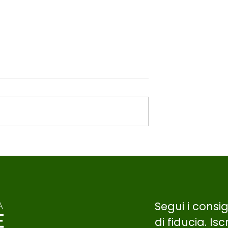
 il Proprio
Scegliere il
orretto
Segui i consi
di fiducia.
Isc