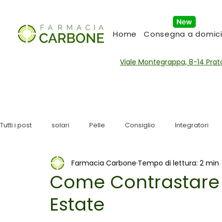
Home
Consegna a domici
Viale Montegrappa, 8-14 Pra
Tutti i post
solari
Pelle
Consiglio
Integratori
Farmacia Carbone
Tempo di lettura: 2 min
Vaccini
Influenza Stagionale
Come Contrastare l
Estate