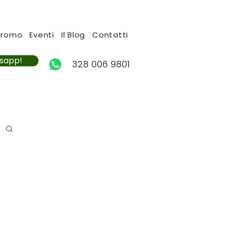
Promo
Eventi
Il Blog
Contatti
tsapp!
328 006 9801