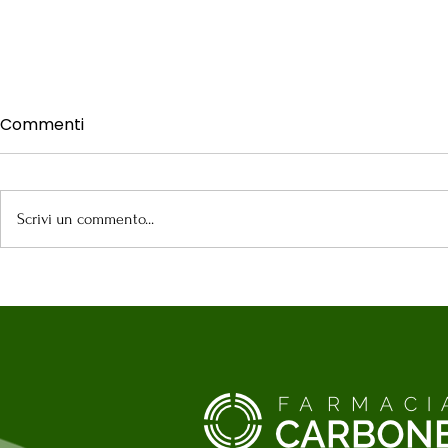
Commenti
Scrivi un commento...
S.O.S Scottature: Come
Riconoscere
Trattarle e Curarle
Fototipo e 
Prodotto C