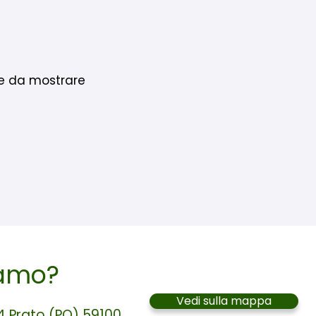
e da mostrare
iamo?
Vedi sulla mappa
4 Prato (PO) 59100