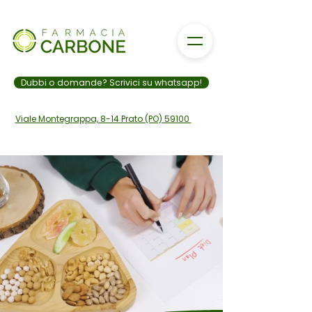
Dubbi o domande? Scrivici su whatsapp!
Viale Montegrappa, 8-14 Prato (PO) 59100
328 006 9801